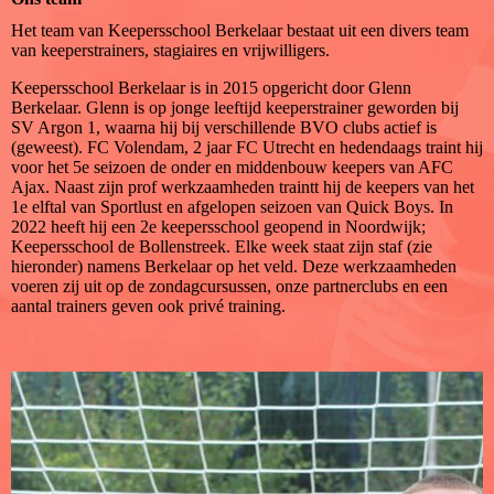
Het team van Keepersschool Berkelaar bestaat uit een divers team
van keeperstrainers, stagiaires en vrijwilligers.
Keepersschool Berkelaar is in 2015 opgericht door Glenn
Berkelaar. Glenn is op jonge leeftijd keeperstrainer geworden bij
SV Argon 1, waarna hij bij verschillende BVO clubs actief is
(geweest). FC Volendam, 2 jaar FC Utrecht en hedendaags traint hij
voor het 5e seizoen de onder en middenbouw keepers van AFC
Ajax. Naast zijn prof werkzaamheden traintt hij de keepers van het
1e elftal van Sportlust en afgelopen seizoen van Quick Boys. In
2022 heeft hij een 2e keepersschool geopend in Noordwijk;
Keepersschool de Bollenstreek. Elke week staat zijn staf (zie
hieronder) namens Berkelaar op het veld. Deze werkzaamheden
voeren zij uit op de zondagcursussen, onze partnerclubs en een
aantal trainers geven ook privé training.